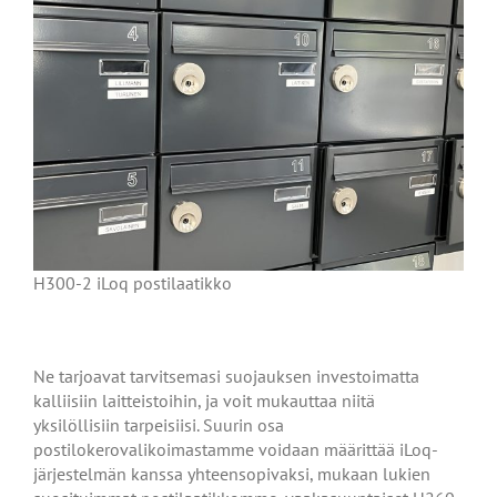
H300-2 iLoq postilaatikko
Ne tarjoavat tarvitsemasi suojauksen investoimatta
kalliisiin laitteistoihin, ja voit mukauttaa niitä
yksilöllisiin tarpeisiisi. Suurin osa
postilokerovalikoimastamme voidaan määrittää iLoq-
järjestelmän kanssa yhteensopivaksi, mukaan lukien