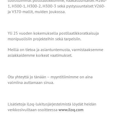
suosituimmat postilaatikkomme, vaakasuuntaiset H260-
1, H300-1, H300-2, H300-3 sekä pystysuuntaiset V260-
ja V370-mallit, muiden joukossa.
Yli 25 vuoden kokemuksella postilaatikkoratkaisuja
monipuolisiin projekteihin sekä tarpeisiin.
Meillä on tietoa ja asiantuntemusta, varmistaaksemme
asiakkaidemme korkeat vaatimukset.
Ota yhteyttä jo tänään – myyntitiimimme on aina
valmiina auttamaan sinua.
Lisätietoja iLoq-lukitusjärjestelmistä löydät heidän
verkkosivuiltaan osoitteessa
www.iloq.com