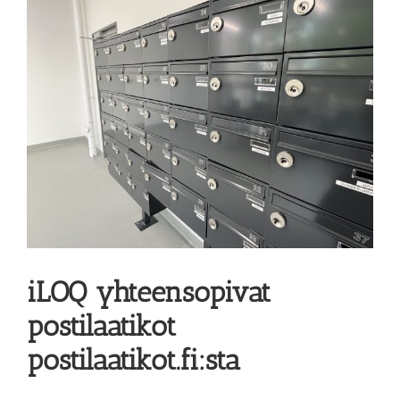
kuvaa
isompana
iLOQ yhteensopivat
postilaatikot
postilaatikot.fi:sta