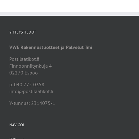
YHTEYSTIEDOT
VWE Rakennustuotteet ja Palvelut Tmi
Postilaatikot.fi
Finnoonniitynkuja 4
02270 Espoo
p. 040 775 0358
info@postilaatikot.fi.
Y-tunnus: 2314075-1
NAVIGOI