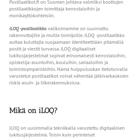
Postilaatikot.fi on Suomen johtava valmiiksi koottujen
postilaatikkojen toimittaja kerrostaloihin ja
monikäyttökohteisiin.
iLOQ -postilaatikko
valikoimamme on suunnattu
rakennuttajille ja muille toimijoille. iLOQ -postilaatikko
auttaa kuluttajia suojaamaan identiteettiään pitämällä
postit ja viestit turvassa. iLOQ digitaaliset
lukitusjärjestelmät sopivat erinomaisesti kerrostaloihin,
opiskelija-asuntoihin, kouluihin, sairaaloihin ja
toimistoympäristöihin. Nämä huippuluokan tietoturvalla
varustetut postilaatikot voivat vähentää jälkivarkauksien
riskiä asuin- ja liikerakennuksissa.
Mikä on iLOQ?
iLOQ on uusimmalla tekniikalla varustettu digitaalinen
lukitusjärjestelmä. Toisin kuin perinteiset