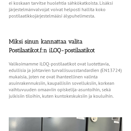
ei koskaan tarvitse huolehtia sähkökatkoista. Lisäksi
järjestelmänvalvojat voivat helposti hallita koko
postilaatikkojärjestelmääsi älypuhelimesta.
Miksi sinun kannattaa valita
Postilaatikot.f:n iLOQ-postilaatikot
Valikoimamme iLOQ-postilaatikot ovat luotettavia,
edullisia ja johtavien turvallisuusstandardien (EN13724)
mukaisia, joten ne ovat ihanteellinen valinta
asuinrakennuksiin, kaupallisiin sovelluksiin, korkean
vaihtuvuuden omaaviin opiskelija-asuntoihin, sekä
julkisiin tiloihin, kuten kuntokeskuksiin ja kouluihin.