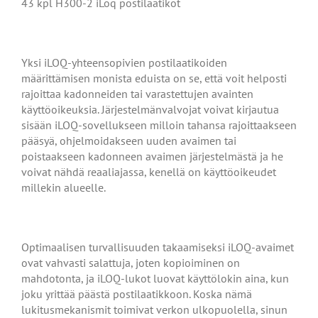
43 kpl H300-2 iLoq postilaatikot
Yksi iLOQ-yhteensopivien postilaatikoiden
määrittämisen monista eduista on se, että voit helposti
rajoittaa kadonneiden tai varastettujen avainten
käyttöoikeuksia. Järjestelmänvalvojat voivat kirjautua
sisään iLOQ-sovellukseen milloin tahansa rajoittaakseen
pääsyä, ohjelmoidakseen uuden avaimen tai
poistaakseen kadonneen avaimen järjestelmästä ja he
voivat nähdä reaaliajassa, kenellä on käyttöoikeudet
millekin alueelle.
Optimaalisen turvallisuuden takaamiseksi iLOQ-avaimet
ovat vahvasti salattuja, joten kopioiminen on
mahdotonta, ja iLOQ-lukot luovat käyttölokin aina, kun
joku yrittää päästä postilaatikkoon. Koska nämä
lukitusmekanismit toimivat verkon ulkopuolella, sinun