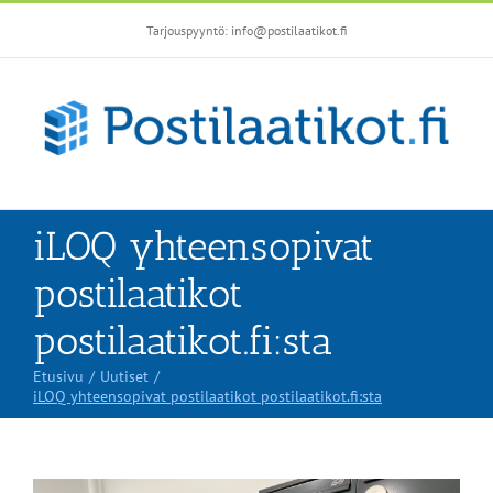
Skip
Tarjouspyyntö: info@postilaatikot.fi
to
content
iLOQ yhteensopivat
postilaatikot
postilaatikot.fi:sta
Etusivu
Uutiset
iLOQ yhteensopivat postilaatikot postilaatikot.fi:sta
Katso