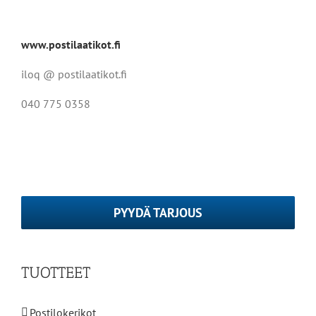
www.postilaatikot.fi
iloq @ postilaatikot.fi
040 775 0358
PYYDÄ TARJOUS
TUOTTEET
Postilokerikot