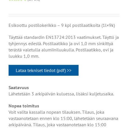
Esikoottu postilokerikko – 9 kpl postilaatikoita (1l×9k)
Täyttää standardin EN13724:2013 vaatimukset. Täyttö ja
tyhjennys edestä. Postilaatikko ja ovi 1,0 mm sinkittyä
terästä valetulla alumiiniluukulla. Postilaatikko, ovi ja
luukku 1,0 mm.
Lataa tekniset tiedot (pdf) >>
Saatavuus
Lähetetään 3 arkipäivän kuluessa, lisäksi kuljetusaika.
Nopea toimitus
Voit valita kassalla nopean tilauksen. Tilaus, joka
vastaanotetaan ennen klo 15:00, lähetetään seuraavana
arkipäivänä. Tilaus, joka vastaanotetaan klo 15:00