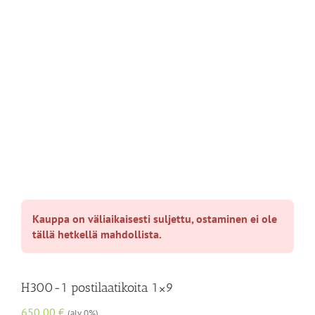
Kauppa on väliaikaisesti suljettu, ostaminen ei ole
tällä hetkellä mahdollista.
H300-1 postilaatikoita 1×9
650,00
€
(alv 0%)