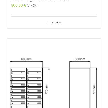
800,00
€
(alv 0%)
Lisätiedot