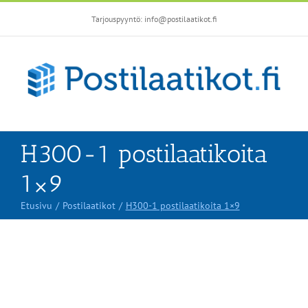
Skip
Tarjouspyyntö: info@postilaatikot.fi
to
content
H300-1 postilaatikoita
1×9
Etusivu
Postilaatikot
H300-1 postilaatikoita 1×9