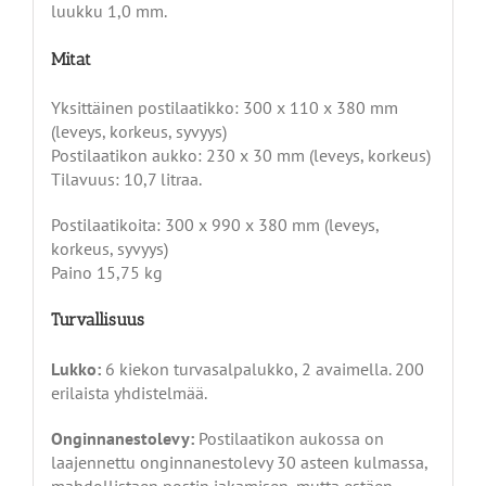
luukku 1,0 mm.
Mitat
Yksittäinen postilaatikko: 300 x 110 x 380 mm
(leveys, korkeus, syvyys)
Postilaatikon aukko: 230 x 30 mm (leveys, korkeus)
Tilavuus: 10,7 litraa.
Postilaatikoita: 300 x 990 x 380 mm (leveys,
korkeus, syvyys)
Paino 15,75 kg
Turvallisuus
Lukko:
6 kiekon turvasalpalukko, 2 avaimella. 200
erilaista yhdistelmää.
Onginnanestolevy:
Postilaatikon aukossa on
laajennettu onginnanestolevy 30 asteen kulmassa,
mahdollistaen postin jakamisen, mutta estäen