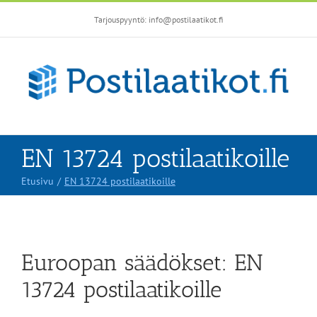
Skip
Tarjouspyyntö: info@postilaatikot.fi
to
content
EN 13724 postilaatikoille
Etusivu
EN 13724 postilaatikoille
Euroopan säädökset: EN
13724 postilaatikoille