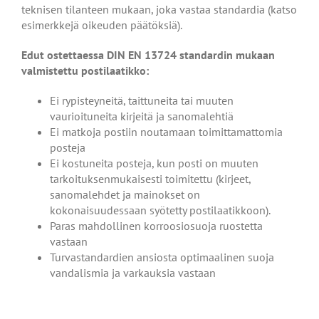
teknisen tilanteen mukaan, joka vastaa standardia (katso
esimerkkejä oikeuden päätöksiä).
Edut ostettaessa DIN EN 13724 standardin mukaan
valmistettu postilaatikko:
Ei rypisteyneitä, taittuneita tai muuten
vaurioituneita kirjeitä ja sanomalehtiä
Ei matkoja postiin noutamaan toimittamattomia
posteja
Ei kostuneita posteja, kun posti on muuten
tarkoituksenmukaisesti toimitettu (kirjeet,
sanomalehdet ja mainokset on
kokonaisuudessaan syötetty postilaatikkoon).
Paras mahdollinen korroosiosuoja ruostetta
vastaan
Turvastandardien ansiosta optimaalinen suoja
vandalismia ja varkauksia vastaan