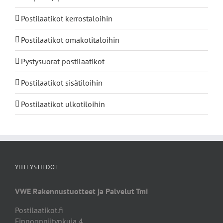
Postilaatikot kerrostaloihin
Postilaatikot omakotitaloihin
Pystysuorat postilaatikot
Postilaatikot sisätiloihin
Postilaatikot ulkotiloihin
YHTEYSTIEDOT
VWE Rakennustuotteet ja Palvelut Tmi
Postilaatikot.fi
Finnoonniitynkuja 4