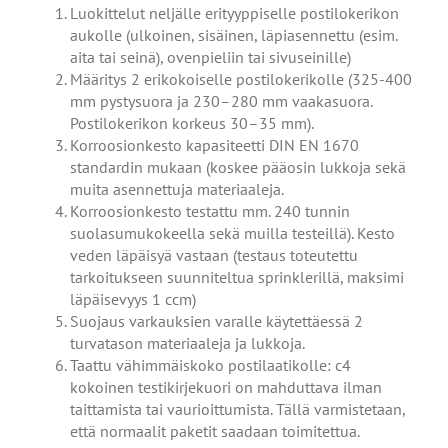
Luokittelut neljälle erityyppiselle postilokerikon
aukolle (ulkoinen, sisäinen, läpiasennettu (esim.
aita tai seinä), ovenpieliin tai sivuseinille)
Määritys 2 erikokoiselle postilokerikolle (325-400
mm pystysuora ja 230–280 mm vaakasuora.
Postilokerikon korkeus 30–35 mm).
Korroosionkesto kapasiteetti DIN EN 1670
standardin mukaan (koskee pääosin lukkoja sekä
muita asennettuja materiaaleja.
Korroosionkesto testattu mm. 240 tunnin
suolasumukokeella sekä muilla testeillä). Kesto
veden läpäisyä vastaan (testaus toteutettu
tarkoitukseen suunniteltua sprinklerillä, maksimi
läpäisevyys 1 ccm)
Suojaus varkauksien varalle käytettäessä 2
turvatason materiaaleja ja lukkoja.
Taattu vähimmäiskoko postilaatikolle: c4
kokoinen testikirjekuori on mahduttava ilman
taittamista tai vaurioittumista. Tällä varmistetaan,
että normaalit paketit saadaan toimitettua.