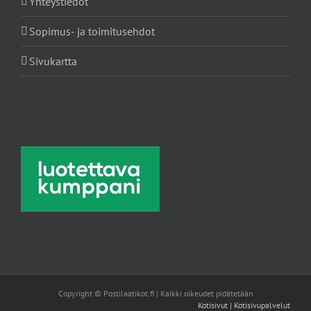
Yhteystiedot
Sopimus- ja toimitusehdot
Sivukartta
Copyright © Postilaatikot.fi | Kaikki oikeudet pidätetään
Kotisivut | Kotisivupalvelut