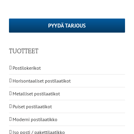
PYYDÄ TARJOUS
TUOTTEET
Postilokerikot
Horisontaaliset postilaatikot
Metalliset postilaatikot
Puiset postilaatikot
Moderni postilaatikko
Iso posti / pakettilaatikko