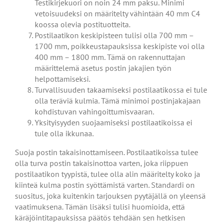
Testikirjekuori on noin 24 mm paksu. Minimi
vetoisuudeksi on määritelty vähintään 40 mm C4
koossa olevia postituotteita.
Postilaatikon keskipisteen tulisi olla 700 mm –
1700 mm, poikkeustapauksissa keskipiste voi olla
400 mm – 1800 mm. Tämä on rakennuttajan
määrittelemä asetus postin jakajien työn
helpottamiseksi.
Turvallisuuden takaamiseksi postilaatikossa ei tule
olla teräviä kulmia. Tämä minimoi postinjakajaan
kohdistuvan vahingoittumisvaaran.
Yksityisyyden suojaamiseksi postilaatikoissa ei
tule olla ikkunaa.
Suoja postin takaisinottamiseen. Postilaatikoissa tulee
olla turva postin takaisinottoa varten, joka riippuen
postilaatikon tyypistä, tulee olla alin määritelty koko ja
kiinteä kulma postin syöttämistä varten. Standardi on
suositus, joka kuitenkin tarjouksen pyytäjällä on yleensä
vaatimuksena. Tämän lisäksi tulisi huomioida, että
käräjöintitapauksissa päätös tehdään sen hetkisen